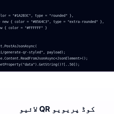
lor = "#1A2B3C", type = "rounded" },

 new { color = "#8564C3", type = "extra-rounded" },

w { color = "#FFFFFF" }

t.PostAsJsonAsync(

i/generate-qr-styled", payload);

e.Content.ReadFromJsonAsync<JsonElement>();

GetProperty("data").GetString()?[..50]);
لائیو QR کوڈ پریویو