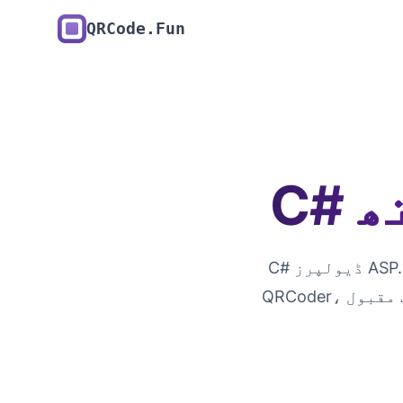
QRCode.Fun
C# ڈیولپرز ASP.NET، WPF، MAUI اور کنسول ایپلیکیشنز میں QR کوڈ بنانے کے لیے
QRCoder، ایک مقبول .NET لائبریری، استعمال کر سکتے ہیں۔ کسی بیرونی ڈیپنڈنسی کی