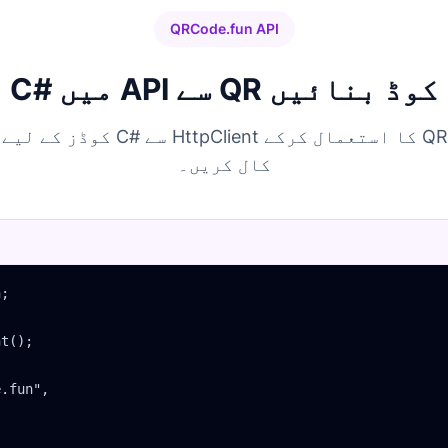
QRCode.fun API
C# میں API سے QR کوڈ بنائیں
کال کریں۔
;

t();

.fun",
