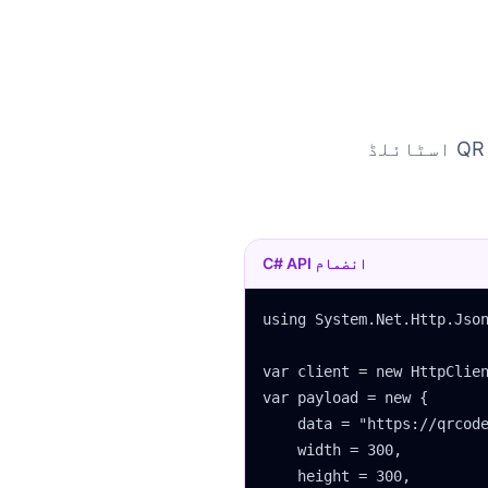
اسٹائلڈ QR کوڈز کے لیے C# سے HttpClient کا استعمال کرکے QRCode.fun API
C# API انضمام
using System.Net.Http.Json
var client = new HttpClien
var payload = new {

    data = "https://qrcode
    width = 300,

    height = 300,
