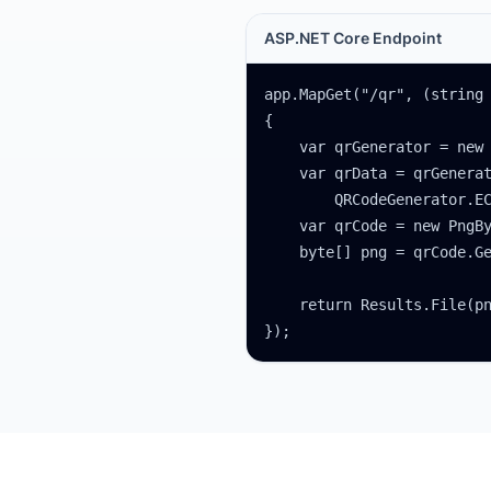
ASP.NET Core Endpoint
app.MapGet("/qr", (string 
{

    var qrGenerator = new 
    var qrData = qrGenerat
        QRCodeGenerator.EC
    var qrCode = new PngBy
    byte[] png = qrCode.Ge
    return Results.File(pn
});