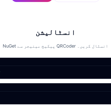
انسٹالیشن
NuGet پیکیج مینیجر سے QRCoder انسٹال کریں۔
r