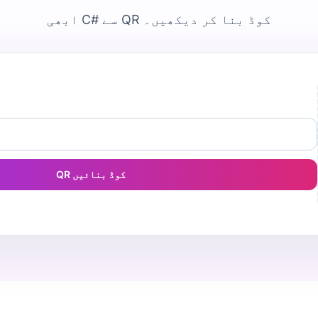
ابھی C# سے QR کوڈ بنا کر دیکھیں۔
QR کوڈ بنائیں