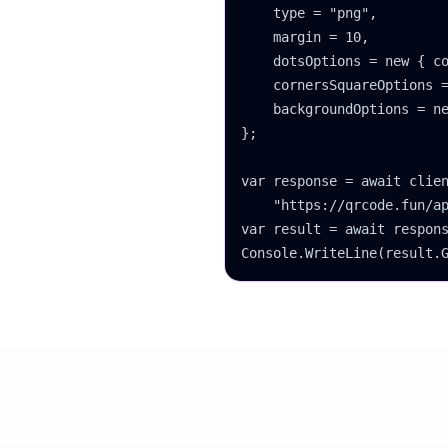
    type = "png",

    margin = 10,

    dotsOptions = new { co
    cornersSquareOptions =
    backgroundOptions = ne
};

var response = await clien
    "https://qrcode.fun/ap
var result = await respons
Console.WriteLine(result.