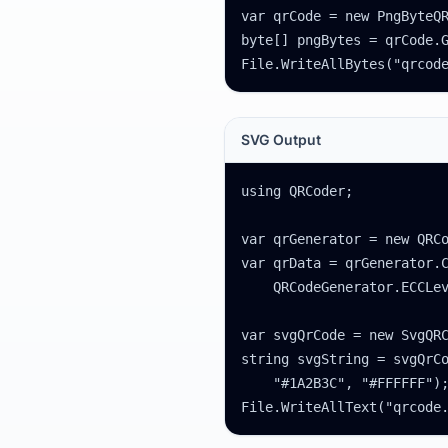
var qrCode = new PngByteQR
byte[] pngBytes = qrCode.G
File.WriteAllBytes("qrcod
SVG Output
using QRCoder;

var qrGenerator = new QRCo
var qrData = qrGenerator.C
    QRCodeGenerator.ECCLev
var svgQrCode = new SvgQRC
string svgString = svgQrCo
    "#1A2B3C", "#FFFFFF");
File.WriteAllText("qrcode