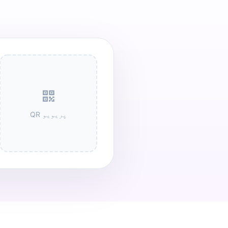
QR پریویو