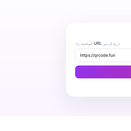
ٹیکسٹ یا URL درج کریں