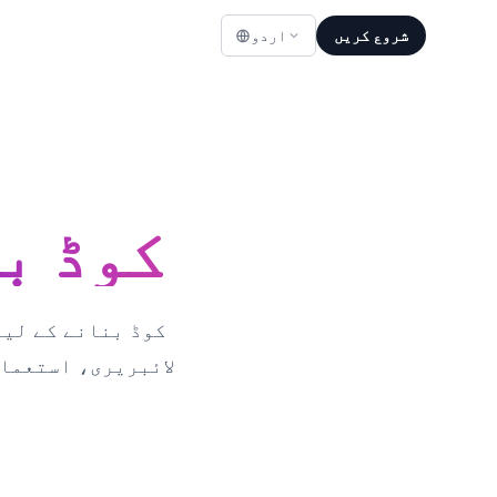
شروع کریں
اردو
C# کے ساتھ 