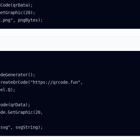
Code(qrData);

etGraphic(20);

e.png", pngBytes);
deGenerator();

reateQrCode("https://qrcode.fun",

el.Q);

ode(qrData);

de.GetGraphic(20,



.svg", svgString);