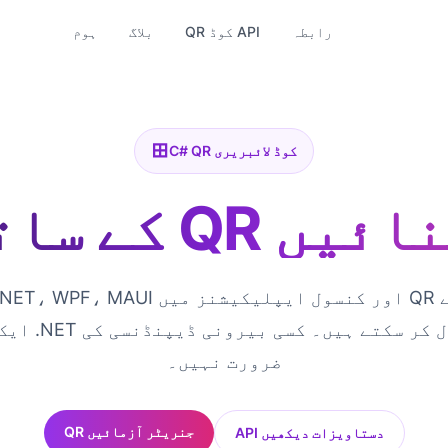
رابطہ
QR کوڈ API
بلاگ
ہوم
C# QR کوڈ لائبریری
QR کوڈ بنائیں
ضرورت نہیں۔
QR جنریٹر آزمائیں
API دستاویزات دیکھیں