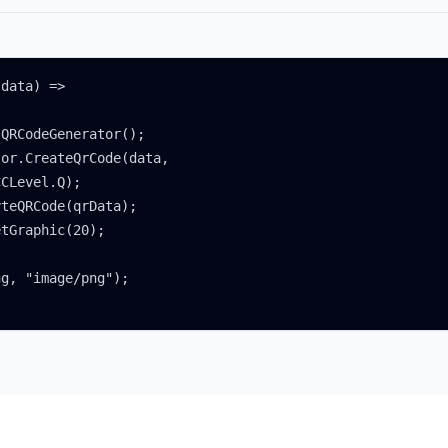
data) =>

QRCodeGenerator();

or.CreateQrCode(data,

CLevel.Q);

teQRCode(qrData);

tGraphic(20);

g, "image/png");
