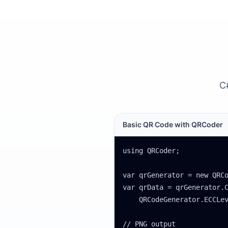
Basic QR Code with QRCoder
using QRCoder;

var qrGenerator = new QRCo
var qrData = qrGenerator.C
    QRCodeGenerator.ECCLev
// PNG output
