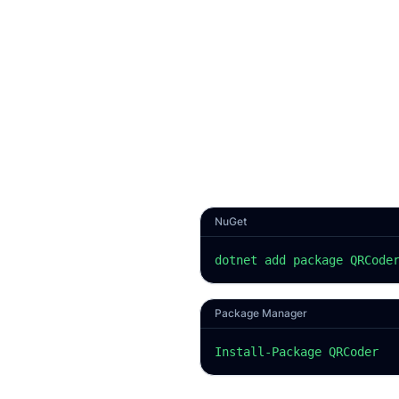
NuGet
dotnet add package QRCode
Package Manager
Install-Package QRCoder