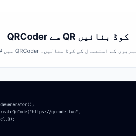
QRCoder سے QR کوڈ بنائیں
میں QRCoder لائبریری کے استعمال کی کوڈ مثالیں۔
deGenerator();

reateQrCode("https://qrcode.fun",

el.Q);
