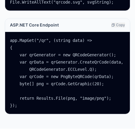
File.WriteAllText("qrcode.svg", svgString);
ASP.NET Core Endpoint
Copy
app.MapGet("/qr", (string data) =>

{

    var qrGenerator = new QRCodeGenerator();

    var qrData = qrGenerator.CreateQrCode(data,

        QRCodeGenerator.ECCLevel.Q);

    var qrCode = new PngByteQRCode(qrData);

    byte[] png = qrCode.GetGraphic(20);

    return Results.File(png, "image/png");

});