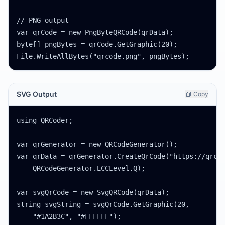
// PNG output

var qrCode = new PngByteQRCode(qrData);

byte[] pngBytes = qrCode.GetGraphic(20);

File.WriteAllBytes("qrcode.png", pngBytes);
SVG Output
Copy
using QRCoder;

var qrGenerator = new QRCodeGenerator();

var qrData = qrGenerator.CreateQrCode("https://qrcod
    QRCodeGenerator.ECCLevel.Q);

var svgQrCode = new SvgQRCode(qrData);

string svgString = svgQrCode.GetGraphic(20,

    "#1A2B3C", "#FFFFFF");
