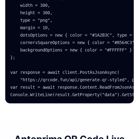
    width = 300,

    height = 300,

    type = "png",

    margin = 10,

    dotsOptions = new { color = "#1A2B3C", type = "r
    cornersSquareOptions = new { color = "#8564C3", 
    backgroundOptions = new { color = "#FFFFFF" }

};

var response = await client.PostAsJsonAsync(

    "https://qrcode.fun/api/generate-qr-styled", pay
var result = await response.Content.ReadFromJsonAsyn
Console.WriteLine(result.GetProperty("data").GetStr