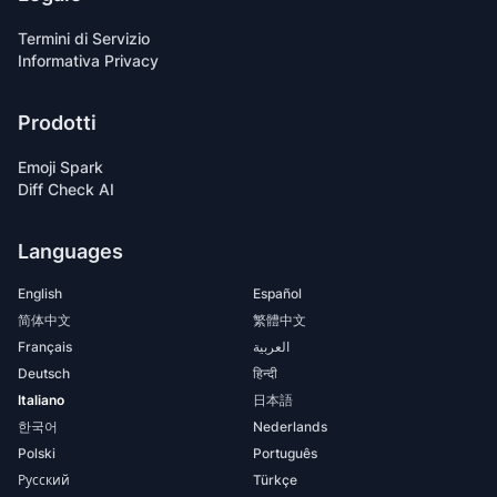
Termini di Servizio
Informativa Privacy
Prodotti
Emoji Spark
Diff Check AI
Languages
English
Español
简体中文
繁體中文
Français
العربية
Deutsch
हिन्दी
Italiano
日本語
한국어
Nederlands
Polski
Português
Русский
Türkçe