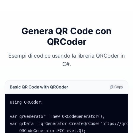
Genera QR Code con
QRCoder
Esempi di codice usando la libreria QRCoder in
C#.
Basic QR Code with QRCoder
Copy
using QRCoder;

var qrGenerator = new QRCodeGenerator();

var qrData = qrGenerator.CreateQrCode("https://qrcod
    QRCodeGenerator.ECCLevel.Q);
