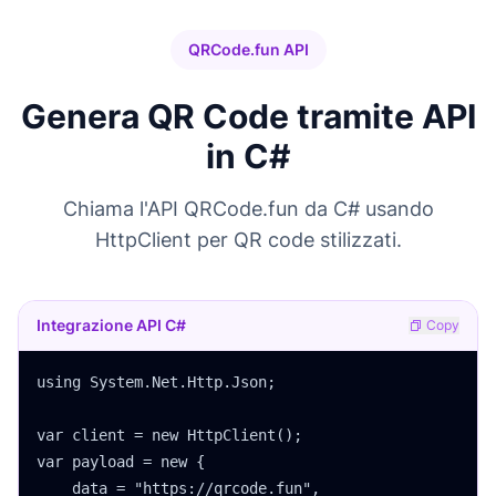
QRCode.fun API
Genera QR Code tramite API
in C#
Chiama l'API QRCode.fun da C# usando
HttpClient per QR code stilizzati.
Integrazione API C#
Copy
using System.Net.Http.Json;

var client = new HttpClient();

var payload = new {

    data = "https://qrcode.fun",
