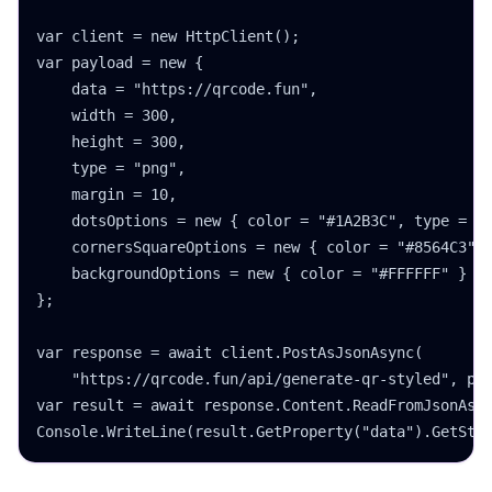
var client = new HttpClient();

var payload = new {

    data = "https://qrcode.fun",

    width = 300,

    height = 300,

    type = "png",

    margin = 10,

    dotsOptions = new { color = "#1A2B3C", type = "r
    cornersSquareOptions = new { color = "#8564C3", 
    backgroundOptions = new { color = "#FFFFFF" }

};

var response = await client.PostAsJsonAsync(

    "https://qrcode.fun/api/generate-qr-styled", pay
var result = await response.Content.ReadFromJsonAsyn
Console.WriteLine(result.GetProperty("data").GetStr