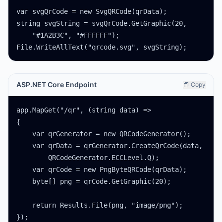
var svgQrCode = new SvgQRCode(qrData);

string svgString = svgQrCode.GetGraphic(20,

    "#1A2B3C", "#FFFFFF");

File.WriteAllText("qrcode.svg", svgString);
ASP.NET Core Endpoint
Copy
app.MapGet("/qr", (string data) =>

{

    var qrGenerator = new QRCodeGenerator();

    var qrData = qrGenerator.CreateQrCode(data,

        QRCodeGenerator.ECCLevel.Q);

    var qrCode = new PngByteQRCode(qrData);

    byte[] png = qrCode.GetGraphic(20);

    return Results.File(png, "image/png");

});