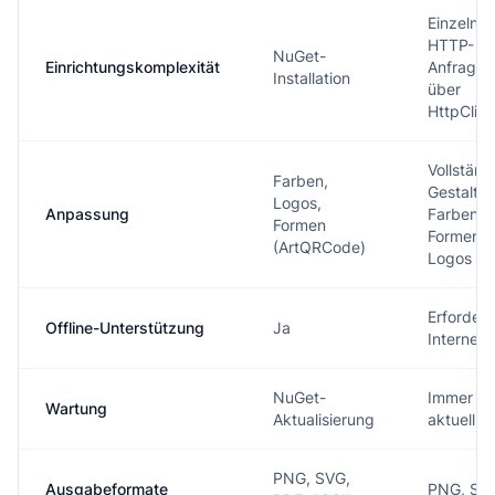
Einzelne
HTTP-
NuGet-
Einrichtungskomplexität
Anfrage
Installation
über
HttpClien
Vollständ
Farben,
Gestaltu
Logos,
Anpassung
Farben,
Formen
Formen,
(ArtQRCode)
Logos
Erfordert
Offline-Unterstützung
Ja
Internet
NuGet-
Immer
Wartung
Aktualisierung
aktuell
PNG, SVG,
Ausgabeformate
PNG, SV