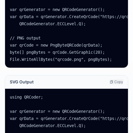
var qrGenerator = new QRCodeGenerator();

var qrData = qrGenerator.CreateQrCode("https://qrcod
    QRCodeGenerator.ECCLevel.Q);

// PNG output

var qrCode = new PngByteQRCode(qrData);

byte[] pngBytes = qrCode.GetGraphic(20);

File.WriteAllBytes("qrcode.png", pngBytes);
SVG Output
Copy
using QRCoder;

var qrGenerator = new QRCodeGenerator();

var qrData = qrGenerator.CreateQrCode("https://qrcod
    QRCodeGenerator.ECCLevel.Q);
