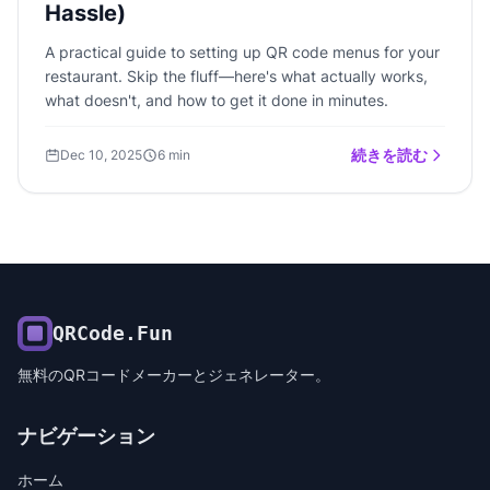
Hassle)
A practical guide to setting up QR code menus for your
restaurant. Skip the fluff—here's what actually works,
what doesn't, and how to get it done in minutes.
続きを読む
Dec 10, 2025
6 min
QRCode.Fun
無料のQRコードメーカーとジェネレーター。
ナビゲーション
ホーム