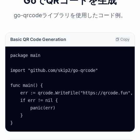
GoでQRコードを生成
go-qrcodeライブラリを使用したコード例。
Basic QR Code Generation
Copy
package main

import "github.com/skip2/go-qrcode"

func main() {

    err := qrcode.WriteFile("https://qrcode.fun", qr
    if err != nil {

        panic(err)

    }

}