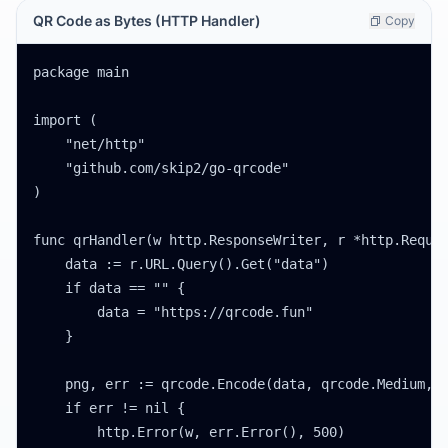
QR Code as Bytes (HTTP Handler)
Copy
package main

import (

    "net/http"

    "github.com/skip2/go-qrcode"

)

func qrHandler(w http.ResponseWriter, r *http.Reques
    data := r.URL.Query().Get("data")

    if data == "" {

        data = "https://qrcode.fun"

    }

    png, err := qrcode.Encode(data, qrcode.Medium, 2
    if err != nil {

        http.Error(w, err.Error(), 500)
