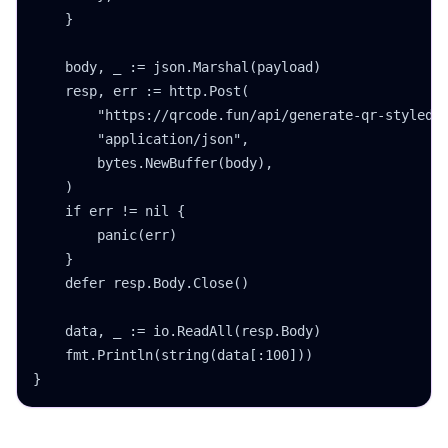
    }

    body, _ := json.Marshal(payload)

    resp, err := http.Post(

        "https://qrcode.fun/api/generate-qr-styled",
        "application/json",

        bytes.NewBuffer(body),

    )

    if err != nil {

        panic(err)

    }

    defer resp.Body.Close()

    data, _ := io.ReadAll(resp.Body)

    fmt.Println(string(data[:100]))

}