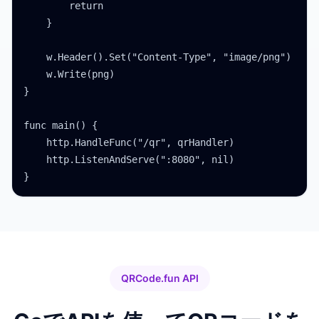
        return

    }

    w.Header().Set("Content-Type", "image/png")

    w.Write(png)

}

func main() {

    http.HandleFunc("/qr", qrHandler)

    http.ListenAndServe(":8080", nil)

}
QRCode.fun API