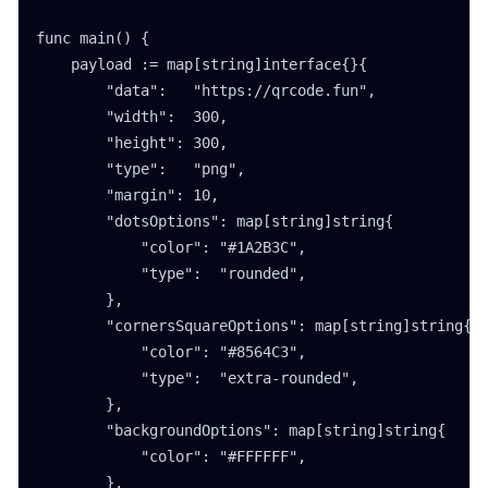
func main() {

    payload := map[string]interface{}{

        "data":   "https://qrcode.fun",

        "width":  300,

        "height": 300,

        "type":   "png",

        "margin": 10,

        "dotsOptions": map[string]string{

            "color": "#1A2B3C",

            "type":  "rounded",

        },

        "cornersSquareOptions": map[string]string{

            "color": "#8564C3",

            "type":  "extra-rounded",

        },

        "backgroundOptions": map[string]string{

            "color": "#FFFFFF",

        },
