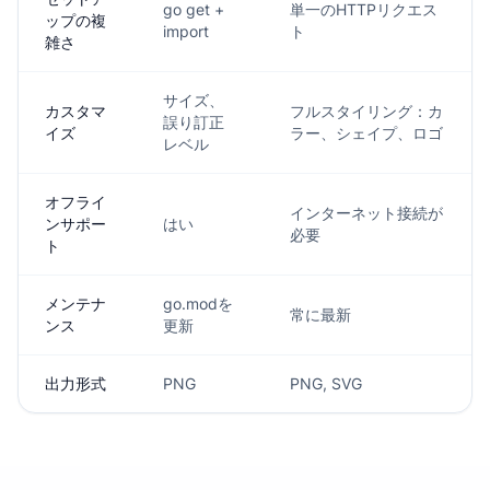
go get +
単一のHTTPリクエス
ップの複
import
ト
雑さ
サイズ、
カスタマ
フルスタイリング：カ
誤り訂正
イズ
ラー、シェイプ、ロゴ
レベル
オフライ
インターネット接続が
ンサポー
はい
必要
ト
メンテナ
go.modを
常に最新
ンス
更新
出力形式
PNG
PNG, SVG