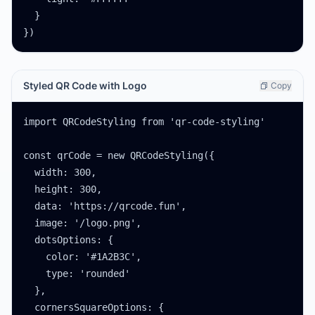
  }

})
Styled QR Code with Logo
Copy
import QRCodeStyling from 'qr-code-styling'

const qrCode = new QRCodeStyling({

  width: 300,

  height: 300,

  data: 'https://qrcode.fun',

  image: '/logo.png',

  dotsOptions: {

    color: '#1A2B3C',

    type: 'rounded'

  },

  cornersSquareOptions: {
