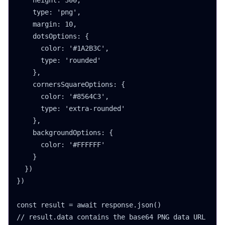
    height: 300,

    type: 'png',

    margin: 10,

    dotsOptions: {

      color: '#1A2B3C',

      type: 'rounded'

    },

    cornersSquareOptions: {

      color: '#8564C3',

      type: 'extra-rounded'

    },

    backgroundOptions: {

      color: '#FFFFFF'

    }

  })

})

const result = await response.json()

// result.data contains the base64 PNG data URL
