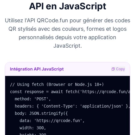
API en JavaScript
Utilisez l'API QRCode.fun pour générer des codes
QR stylisés avec des couleurs, formes et logos
personnalisés depuis votre application
JavaScript.
Intégration API JavaScript
Copy
// Using fetch (Browser or Node.js 18+)

const response = await fetch('https://qrcode.fun/api
  method: 'POST',

  headers: { 'Content-Type': 'application/json' },

  body: JSON.stringify({

    data: 'https://qrcode.fun',

    width: 300,
