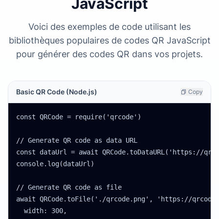
JavaScript
Voici des exemples de code utilisant les
bibliothèques populaires de codes QR JavaScript
pour générer des codes QR dans vos projets.
Basic QR Code (Node.js)
Copy
const QRCode = require('qrcode')

// Generate QR code as data URL

const dataUrl = await QRCode.toDataURL('https://qrco
console.log(dataUrl)

// Generate QR code as file

await QRCode.toFile('./qrcode.png', 'https://qrcode.
  width: 300,
