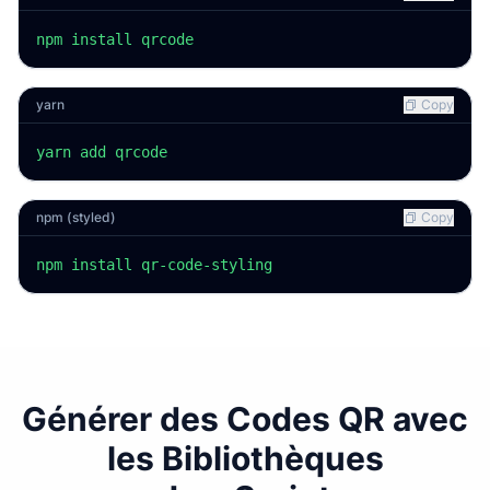
npm install qrcode
yarn
Copy
yarn add qrcode
npm (styled)
Copy
npm install qr-code-styling
Générer des Codes QR avec
les Bibliothèques