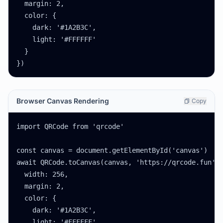
  margin: 2,

  color: {

    dark: '#1A2B3C',

    light: '#FFFFFF'

  }

})
Browser Canvas Rendering
Copy
import QRCode from 'qrcode'

const canvas = document.getElementById('canvas')

await QRCode.toCanvas(canvas, 'https://qrcode.fun', 
  width: 256,

  margin: 2,

  color: {

    dark: '#1A2B3C',

    light: '#FFFFFF'
