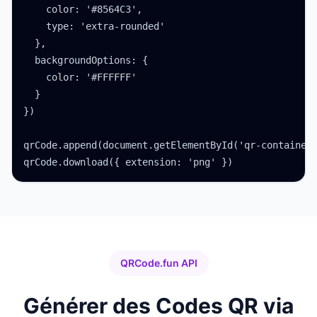
    color: '#8564C3',

    type: 'extra-rounded'

  },

  backgroundOptions: {

    color: '#FFFFFF'

  }

})

qrCode.append(document.getElementById('qr-container'
qrCode.download({ extension: 'png' })
QRCode.fun API
Générer des Codes QR via