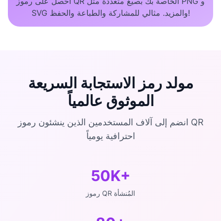
احصل على رموز QR الخاصة بك بصيغ متعددة مثل PNG و
SVG والمزيد. مثالي للمشاركة والطباعة والحفظ!
مولد رمز الاستجابة السريعة
الموثوق عالمياً
انضم إلى آلاف المستخدمين الذين ينشئون رموز QR
احترافية يومياً
50K+
رموز QR المُنشأة