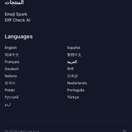
المنتجات
Emoji Spark
Diff Check AI
Languages
English
Español
简体中文
繁體中文
العربية
Français
Deutsch
हिन्दी
Italiano
日本語
한국어
Nederlands
Polski
Português
Русский
Türkçe
اردو
Twit
© 2026 QRCode.Fun