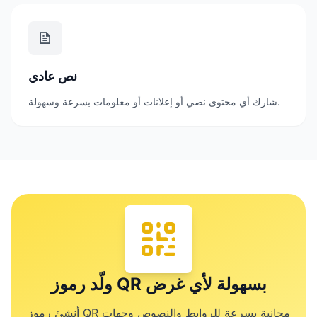
نص عادي
شارك أي محتوى نصي أو إعلانات أو معلومات بسرعة وسهولة.
ولّد رموز QR بسهولة لأي غرض
أنشئ رموز QR مجانية بسرعة للروابط والنصوص وجهات